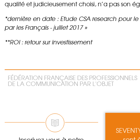
qualité et judicieusement choisi, n’a pas son é
*dernière en date : Etude CSA research pour le 
par les Français - juillet 2017 »
**ROI : retour sur investissement
FÉDÉRATION FRANÇAISE DES PROFESSIONNELS
DE LA COMMUNICATION PAR L'OBJET
SEVENTY
sont 
Inscrivez-vous à notre